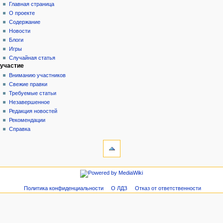
служебная
войти
Главная страница
страница
О проекте
Содержание
Новости
Блоги
Игры
Случайная статья
участие
Вниманию участников
Свежие правки
Требуемые статьи
Незавершенное
Редакция новостей
Рекомендации
Справка
инструменты
Служебные
страницы
Версия
навигация
для
Главная
печати
страница
Политика конфиденциальности
О ЛДЗ
Отказ от ответственности
О
проекте
Содержание
Новости