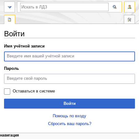
поиск
Войти
Перейти
Перейти
Имя учётной записи
к
к
навигации
поиску
Пароль
Оставаться в системе
Войти
Помощь по входу
Сбросить ваш пароль?
Навигация
действия на странице
персональные инструменты
навигация